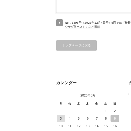
No．6396号（2023年12月4日号）5面では「校
ウサギ型ポスト」など掲載
トップページに戻る
カレンダー
2026年8月
月
火
水
木
金
土
日
1
2
3
4
5
6
7
8
9
10
11
12
13
14
15
16