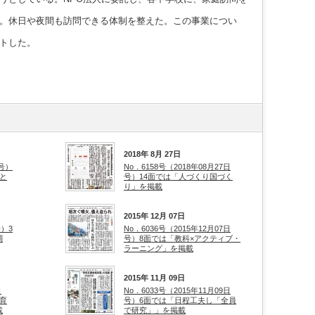
。休日や夜間も訪問できる体制を整えた。この事業につい
トした。
2018年 8月 27日
日号）
No．6158号（2018年08月27日
と
号）14面では「人づくり国づく
り」を掲載
2015年 12月 07日
号）3
No．6036号（2015年12月07日
調
号）8面では「教科×アクティブ・
ラーニング」を掲載
2015年 11月 09日
日
No．6033号（2015年11月09日
育
号）6面では「日程工夫し「全員
載
で研究」」を掲載