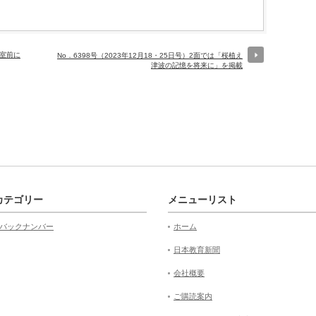
長室前に
No．6398号（2023年12月18・25日号）2面では「桜植え
津波の記憶を将来に」を掲載
カテゴリー
メニューリスト
バックナンバー
ホーム
日本教育新聞
会社概要
ご購読案内