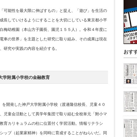
「可能性を最大限に伸ばすもの」と捉え、「遊び」を生活の
成長していけるようにすることを大切にしている東京都小平
白梅幼稚園（本山方子園長、園児１５５人）。令和４年度に
電車の世界」を主題とした研究に取り組み、その成果は現在
、研究や実践の内容を紹介する。
おす
大学附属小学校の金融教育
」を開発した神戸大学附属小学校（渡邊隆信校長、児童４０
、児童会活動として異学年集団で取り組む全校単元「附小マ
教育カリキュラムの柱に位置付く学習活動。情報リテラシ
シップ（起業家精神）を同時に育成することがねらいだ。同