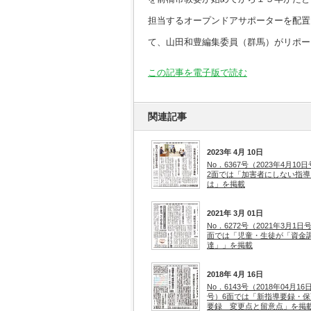
担当するオープンドアサポーターを配置
て、山田和豊編集委員（群馬）がリポー
この記事を電子版で読む
関連記事
2023年 4月 10日
No．6367号（2023年4月10
2面では「加害者にしない指導
は」を掲載
2021年 3月 01日
No．6272号（2021年3月1日
面では「児童・生徒が「資金
達」」を掲載
2018年 4月 16日
No．6143号（2018年04月16
号）6面では「新指導要録・保
要録 変更点と留意点」を掲