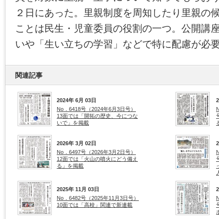
２日にあった。里親制度を周知したり里親の
ことは民生・児童委員の役割の一つ。公開講
いや「生い立ちの学習」などで特に配慮が必
関連記事
2024年 6月 03日
No．6418号（2024年6月3日号）
13面では「開拓の歴史、今につな
いで」を掲載
2026年 3月 02日
No．6497号（2026年3月2日号）
12面では「火山の噴火にどう備え
る」を掲載
2025年 11月 03日
No．6482号（2025年11月3日号）
10面では「高校」関連で新連載