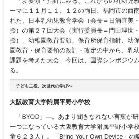
「新要領・指針にみる、これからの乳幼児教
ーマに１１月１１、１２の両日、福岡市の西
れた、日本乳幼児教育学会（会長＝日浦直美
授）の第２７回大会（実行委員長＝門田理世
授）。幼稚園教育要領、保育所保育指針、幼
園教育・保育要領の改訂・改定の中から、乳
課題を考えた大会。今回は、国際シンポジウ
る。
子ども主役、次世代の学びへ
大阪教育大学附属平野小学校
「BYOD」―。あまり聞きなれない言葉が
一つになっている大阪教育大学附属平野小学
童６２３人）。「Bring Your Own Devic