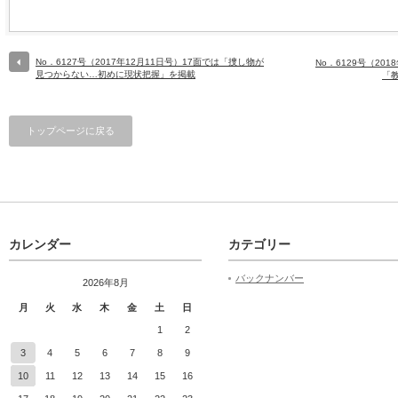
No．6127号（2017年12月11日号）17面では「捜し物が
No．6129号（20
見つからない…初めに現状把握」を掲載
「
トップページに戻る
カレンダー
カテゴリー
バックナンバー
2026年8月
月
火
水
木
金
土
日
1
2
3
4
5
6
7
8
9
10
11
12
13
14
15
16