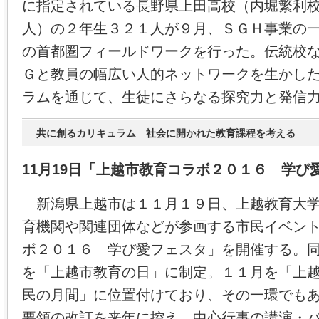
に指定されている長野県上田高校（内堀繁利
人）の２年生３２１人が９月、ＳＧＨ事業の
の首都圏フィールドワークを行った。伝統校
Ｇと教員の幅広い人的ネットワークを生かし
ラムを通じて、生徒にさらなる探究力と発信
共に創るカリキュラム 社会に開かれた教育課程を考える
11月19日「上越市教育コラボ２０１６ 学び
新潟県上越市は１１月１９日、上越教育大学
育機関や関連団体などが参画する市民イベン
ボ２０１６ 学び愛フェスタ」を開催する。
を「上越市教育の日」に制定。１１月を「上
民の月間」に位置付けており、その一環でも
要領の改訂を来年に控え、中心行事の講演・