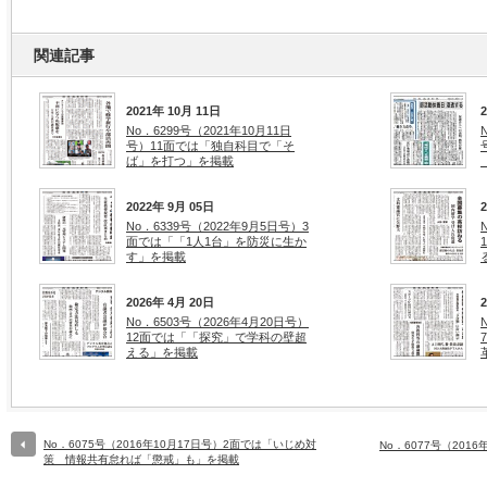
関連記事
2021年 10月 11日
No．6299号（2021年10月11日
号）11面では「独自科目で「そ
ば」を打つ」を掲載
2022年 9月 05日
No．6339号（2022年9月5日号）3
面では「「1人1台」を防災に生か
す」を掲載
2026年 4月 20日
No．6503号（2026年4月20日号）
12面では「「探究」で学科の壁超
える」を掲載
No．6075号（2016年10月17日号）2面では「いじめ対
No．6077号（201
策 情報共有怠れば「懲戒」も」を掲載