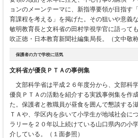
ョンのメーンテーマに、新指導要領が目指す
育課程を考える」を掲げた。その狙いや意義
敏明教育長と文科省の田村学視学官に語って
吹正徳・日本教育新聞社編集局長。（文中敬
保護者の力で学校に活気
文科省が優良ＰＴＡの事例集
文部科学省は平成２６年度分から、文部科学
優良ＰＴＡの活動を紹介する実践事例集を作
た。保護者と教職員が昼食を囲んで懇談する
ＴＡや、学区内を歩いて小学生が地域社会に
ラリーを２０年以上続けている山口県内の小
介している。（１面参照）