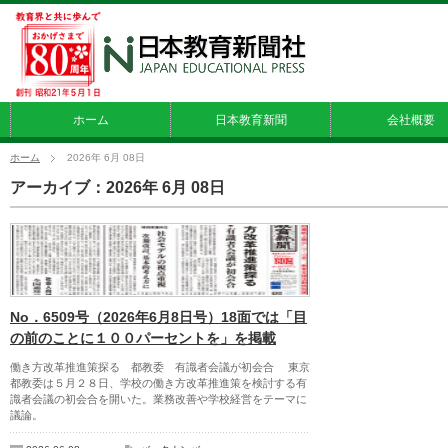
ホーム
日本教育新聞
会社概要
ホーム
2026年 6月 08日
アーカイブ：2026年 6月 08日
No．6509号（2026年6月8日号）18面では「目
の前のことに１００パーセントを」を掲載
働き方改革推進策探る 都教委 有識者会議が初会合 東京
都教委は５月２８日、学校の働き方改革推進策を検討する有
識者会議の初会合を開いた。業務改善や学校経営をテーマに
議論。