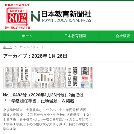
ホーム
日本教育新聞
会社概要
ホーム
2026年 1月 26日
アーカイブ：2026年 1月 26日
No．6492号（2026年1月26日号）2面では
「「学級担任手当」に地域差」を掲載
小規模校減り、大型化進む 公立小・中11年間分析 丹間・
筑波大准教授 文科省が公立小・中学校の適正規模（１２～
１８学級）を手引で示した平成２６年度からの１１年間で、
１学年１学級以下の小規模校が大きく減り、特に小学校では
学年４学…