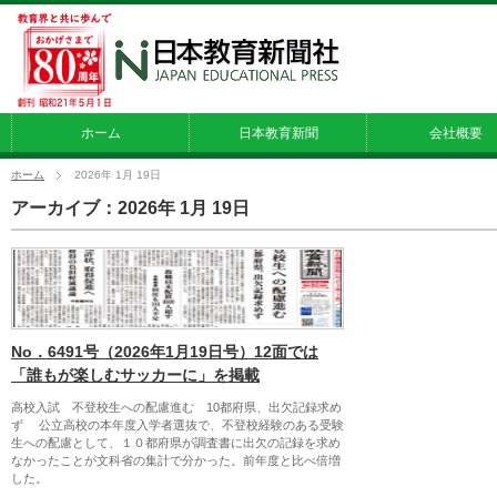
ホーム
日本教育新聞
会社概要
ホーム
2026年 1月 19日
アーカイブ：2026年 1月 19日
No．6491号（2026年1月19日号）12面では
「誰もが楽しむサッカーに」を掲載
高校入試 不登校生への配慮進む 10都府県、出欠記録求め
ず 公立高校の本年度入学者選抜で、不登校経験のある受験
生への配慮として、１０都府県が調査書に出欠の記録を求め
なかったことが文科省の集計で分かった。前年度と比べ倍増
した。