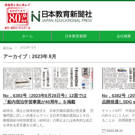
ホーム
日本教育新聞
会社概要
ホーム
2023年 8月
アーカイブ：2023年 8月
No．6383号（2023年8月28日号）12面では
No．6382号（2
「船内宿泊学習事業が40周年」を掲載
品開発通しSDG
給特法、廃止か抜本的改正を 日本労働弁護団が意見書 労
チャットGPT 中高
働問題に詳しい弁護士らでつくる日本労働弁護団は１８日、
の約５人に１人が、チ
教職員給与特別措置法（給特法）の廃止または抜本的な改正
ることが、民間調査で
を求める意見書を公表した。
2023.08.21