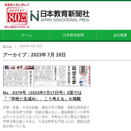
ホーム
日本教育新聞
会社概要
ホーム
2023年 7月 18日
アーカイブ：2023年 7月 18日
No．6379号（2023年7月17日号）2面では
「「学校と生成AI」、こう考える」を掲載
児童・生徒 ４月の自殺、過去５年で最多 深刻な状況続く
自ら命を絶つ児童・生徒が減らない。過去最多だった昨年
は５１４人が亡くなっているが、今年は４月に限ると過去５
年間で最も多い４８人。５月は昨年を下回ったが、深刻な状
況が続いている。