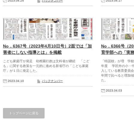
2023.04.24
バックナンバー
2023.04.17
No．6367号（2023年4月10日号）2面では「加
No．6366号（
害者にしない指導とは」を掲載
育学部への「実
こども家庭庁が発足 幼稚園行政は文科省が継続 「こど
「特認校」が増 学校
も」に関する政策を一元的に進める新省庁の「こども家庭
年度 学区外の小・
庁」が１日に発足した。
入している教育委員会
年間で比べると増加傾
た。
2023.04.10
バックナンバー
2023.04.03
トップページに戻る