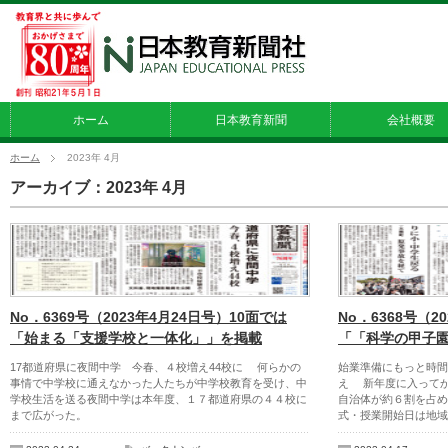
ホーム
日本教育新聞
会社概要
ホーム
2023年 4月
アーカイブ：2023年 4月
No．6369号（2023年4月24日号）10面では
No．6368号（2
「始まる「支援学校と一体化」」を掲載
「「科学の甲子
17都道府県に夜間中学 今春、４校増え44校に 何らかの
始業準備にもっと時間
事情で中学校に通えなかった人たちが中学校教育を受け、中
え 新年度に入って
学校生活を送る夜間中学は本年度、１７都道府県の４４校に
自治体が約６割を占め
まで広がった。
式・授業開始日は地域