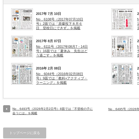
2017年 7月 10日
No．6108号（2017年07月10日
号）2面では「原爆投下８月６
日 登校日にできず」を掲載
2017年 8月 07日
No．6111号（2017年08月7・14日
号）16面では「夏休み 先生はど
う過ごす」を掲載
2016年 2月 08日
No．6044号（2016年02月08日
号）9面では「教科×アクティブ・
ラーニング」を掲載
No．6493号（2026年2月2日号）8面では「不登校の子に
No．6495号（202
会うには」を掲載
トップページに戻る