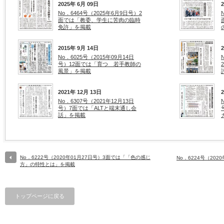
2025年 6月 09日
No．6464号（2025年6月9日号）2
面では「教委、学生に苦肉の臨時
免許」を掲載
2015年 9月 14日
No．6025号（2015年09月14日
号）12面では「育つ 若手教師の
風景」を掲載
2021年 12月 13日
No．6307号（2021年12月13日
号）7面では「ALTと端末通し会
話」を掲載
No．6222号（2020年01月27日号）3面では「「色の感じ
No．6224号（20
方」の特性とは」を掲載
トップページに戻る