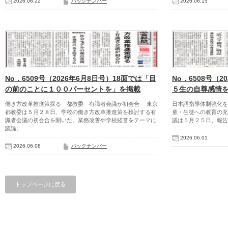
2026.06.22
バックナンバー
2026.06.15
No．6509号（2026年6月8日号）18面では「目
No．6508号（
の前のことに１００パーセントを」を掲載
５生の自尊感情
働き方改革推進策探る 都教委 有識者会議が初会合 東京
日本語指導体制強化
都教委は５月２８日、学校の働き方改革推進策を検討する有
童・生徒への教育の充
識者会議の初会合を開いた。業務改善や学校経営をテーマに
議は５月２５日、報告
議論。
2026.06.01
2026.06.08
バックナンバー
トップページに戻る