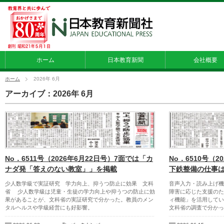
ホーム
日本教育新聞
会社概要
ホーム
2026年 6月
アーカイブ：2026年 6月
No．6511号（2026年6月22日号）7面では「カ
No．6510号（2
ナダ発「答えのない教室」」を掲載
下鉄整備の仕事
少人数学級で実証研究 学力向上、抑うつ防止に効果 文科
音声入力・読み上げ
省 少人数学級は児童・生徒の学力向上や抑うつの防止に効
障害に応じた支援のた
果があることが、文科省の実証研究で分かった。教員のメン
ィ機能」を活用してい
タルヘルスや学級経営にも好影響。
文科省の調査で分かっ