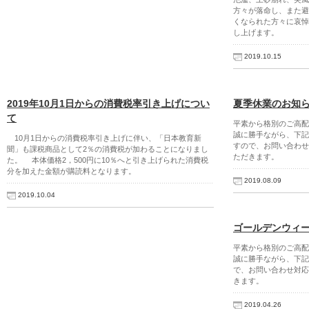
方々が落命し、また避
くなられた方々に哀悼
し上げます。
2019.10.15
2019年10月1日からの消費税率引き上げについ
夏季休業のお知
て
平素から格別のご高配
誠に勝手ながら、下記
10月1日からの消費税率引き上げに伴い、「日本教育新
すので、お問い合わせ
聞」も課税商品として2％の消費税が加わることになりまし
ただきます。
た。 本体価格2，500円に10％へと引き上げられた消費税
分を加えた金額が購読料となります。
2019.08.09
2019.10.04
ゴールデンウィ
平素から格別のご高配
誠に勝手ながら、下記
で、お問い合わせ対応
きます。
2019.04.26