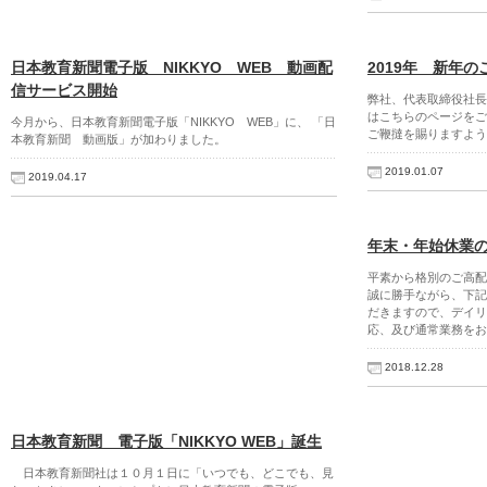
日本教育新聞電子版 NIKKYO WEB 動画配
2019年 新年
信サービス開始
弊社、代表取締役社長
はこちらのページをご
今月から、日本教育新聞電子版「NIKKYO WEB」に、 「日
ご鞭撻を賜りますよう
本教育新聞 動画版」が加わりました。
2019.01.07
2019.04.17
年末・年始休業
平素から格別のご高配
誠に勝手ながら、下記
だきますので、デイリ
応、及び通常業務をお
2018.12.28
日本教育新聞 電子版「NIKKYO WEB」誕生
日本教育新聞社は１０月１日に「いつでも、どこでも、見