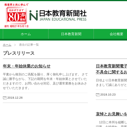
ホーム
日本教育新聞
会社概要
ホーム
過去の記事一覧
プレスリリース
年末・年始休業のお知らせ
日本教育新聞電子
不具合に関する
平素から格別のご高配を賜り、厚く御礼申し上げます。 さて
誠に勝手ながら、下記の期間を年末・年始休業とさせていた
日頃より日本教育新聞電
だきますので、お問い合わせ対応、及び通常業務をお休みさ
きまして誠にありがと
せていただきます。
2019.10.23
2019.12.26
哀悼とお見舞い
12日に本州を縦断し
氾濫、土砂崩れ、突風