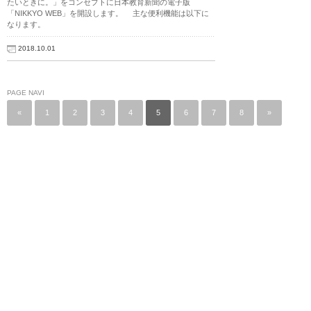
たいときに。」をコンセプトに日本教育新聞の電子版
「NIKKYO WEB」を開設します。 主な便利機能は以下に
なります。
2018.10.01
PAGE NAVI
«
1
2
3
4
5
6
7
8
»