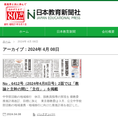
ホーム
日本教育新聞
会社概要
ホーム
2024年 4月 08日
アーカイブ：2024年 4月 08日
No．6412号（2024年4月8日号）2面では「教
諭と主幹の間に「主任」」を掲載
中学部活動の地域移行 休日、脱教員指導の実現を 都教委
推進計画改訂、目標に加え 東京都教委は３月、公立中学校
部活動の地域連携・地域移行に向けた推進計画を改訂した。
2024.04.08
バックナンバー