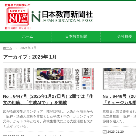
ホーム
日本教育新聞
会社概要
ホーム
2025年 1月
アーカイブ：2025年 1月
No．6447号（2025年1月27日号）2面では「作
No．6446号（2
文の粗筋、「生成AIで」」を掲載
「ミュージカル
広がる高校生ボランティア 能登目指し、大阪から埼玉から
教職員も震災後生まれ
阪神・淡路大震災を背景とした平成７年の「ボランティア
県立高校生 阪神・
元年」から３０年となり、高校生世代による支援活動も大き
節目を迎えた。
く広がっている。
2025.01.20