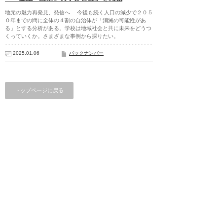
地元の魅力再発見、発信へ 今後も続く人口の減少で２０５
０年までの間に全体の４割の自治体が「消滅の可能性があ
る」とする分析がある。学校は地域社会と共に未来をどうつ
くっていくか。さまざまな事例から探りたい。
2025.01.06
バックナンバー
トップページに戻る