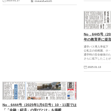
2025.01.27
バックナンバー
No．6445号（2
年の教育界に提
通学バス導入率低下 
公私立の幼稚園、小・
通学時の安全確保のた
さらに低下したことが
2025.01.13
No．6444号（2025年1月6日号）10・11面では
「「金融・経済」の学びとは」を掲載